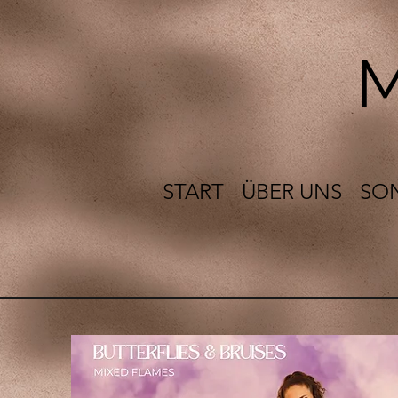
M
START
ÜBER UNS
SO